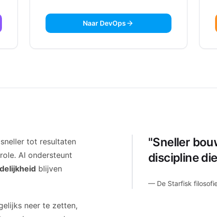
Naar DevOps
"Sneller bou
eller tot resultaten
role. AI ondersteunt
discipline di
delijkheid
blijven
— De Starfisk filosofi
ijks neer te zetten,