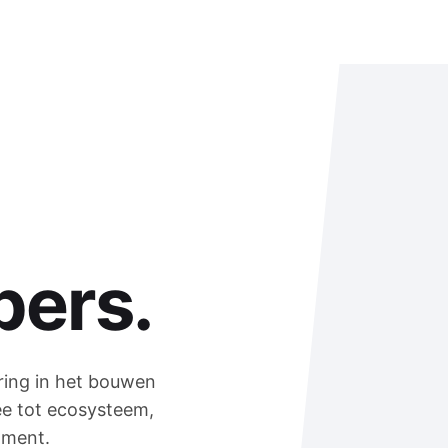
pers.
ring in het bouwen
dee tot ecosysteem,
ament.