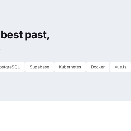
best past,
.
ostgreSQL
Supabase
Kubernetes
Docker
VueJs