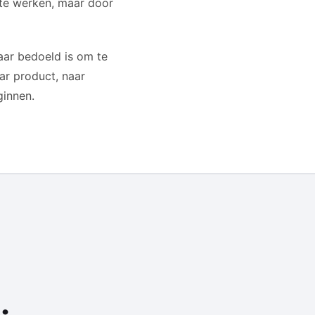
r te werken, maar door
aar bedoeld is om te
ar product, naar
ginnen.