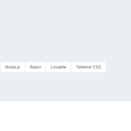
Node.js
React
Lovable
Tailwind CSS